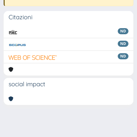
Citazioni
ND
ND
ND
social impact