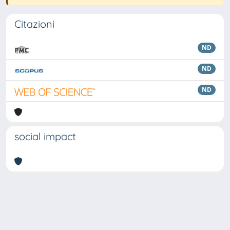
Citazioni
ND
ND
ND
social impact