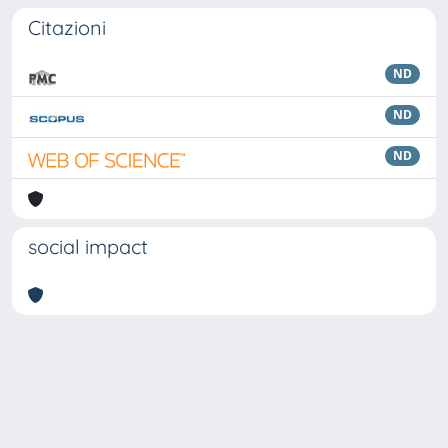
Citazioni
ND
ND
ND
social impact