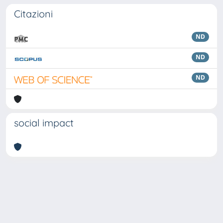
Citazioni
ND
ND
ND
social impact