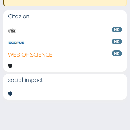
Citazioni
ND
ND
ND
social impact