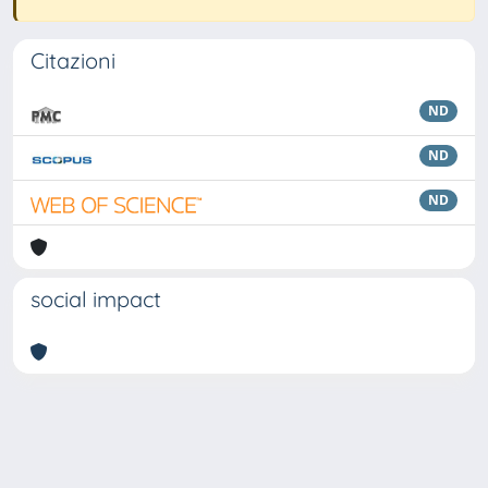
Citazioni
ND
ND
ND
social impact