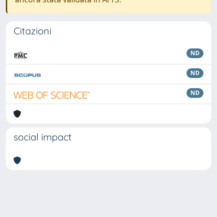
Citazioni
ND
ND
ND
social impact