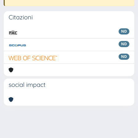
Citazioni
ND
ND
ND
social impact