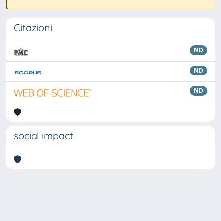
Citazioni
ND
ND
ND
social impact