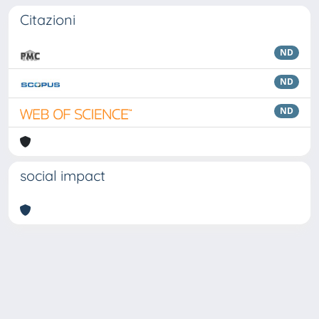
Citazioni
ND
ND
ND
social impact