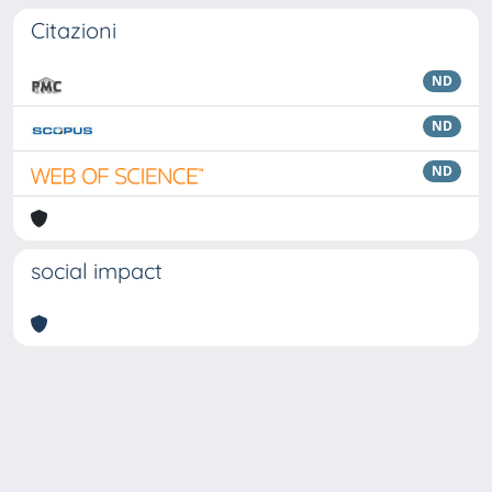
Citazioni
ND
ND
ND
social impact