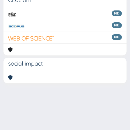
ND
ND
ND
social impact