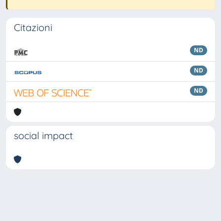
Citazioni
ND
ND
ND
social impact