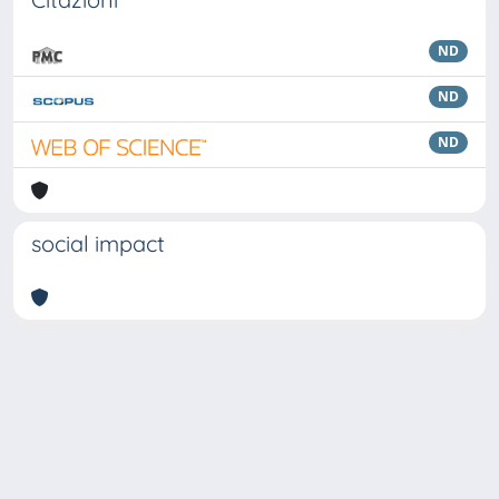
ND
ND
ND
social impact