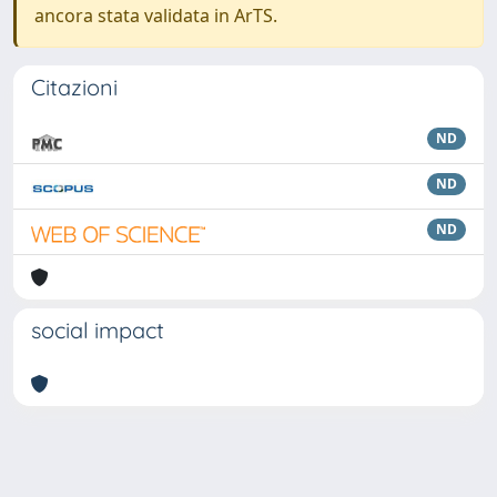
ancora stata validata in ArTS.
Citazioni
ND
ND
ND
social impact