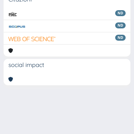
ND
ND
ND
social impact