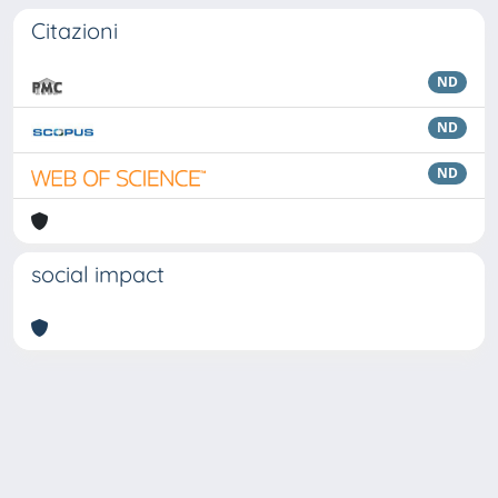
Citazioni
ND
ND
ND
social impact