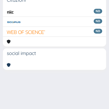
ND
ND
ND
social impact