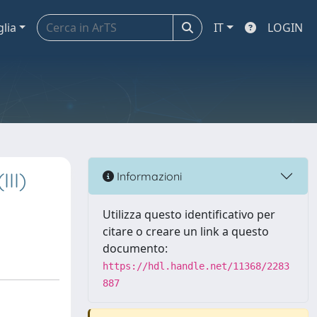
glia
IT
LOGIN
II)
Informazioni
Utilizza questo identificativo per
citare o creare un link a questo
documento:
https://hdl.handle.net/11368/2283
887