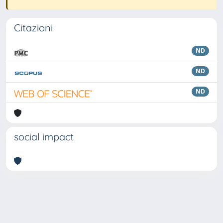
Citazioni
ND
ND
ND
social impact