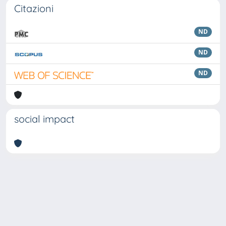
Citazioni
ND
ND
ND
social impact