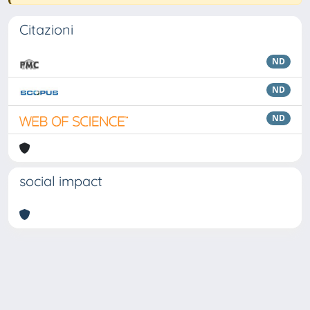
Citazioni
ND
ND
ND
social impact