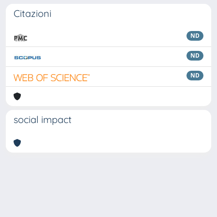
Citazioni
ND
ND
ND
social impact