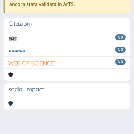
ancora stata validata in ArTS.
Citazioni
ND
ND
ND
social impact