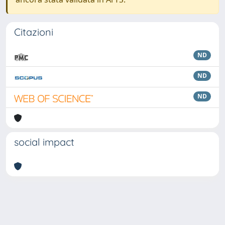
Citazioni
ND
ND
ND
social impact