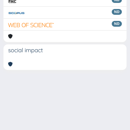
ND
ND
social impact