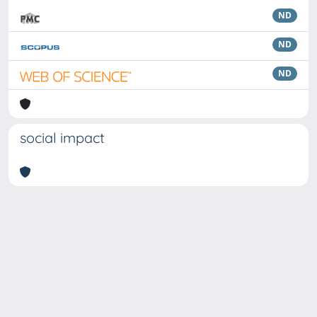
ND
ND
ND
social impact