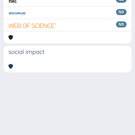
ND
ND
social impact