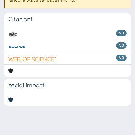
Citazioni
ND
ND
ND
social impact