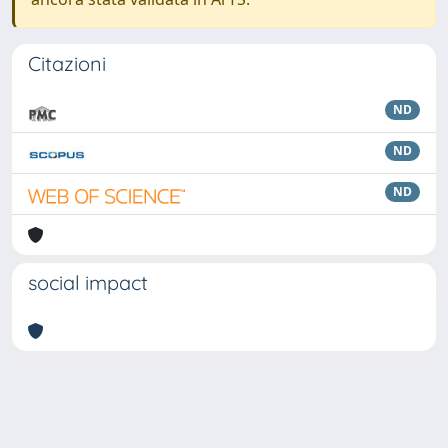
Citazioni
ND
ND
ND
social impact