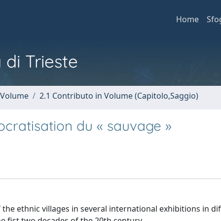
Home
Sfo
 di Trieste
n Volume
2.1 Contributo in Volume (Capitolo,Saggio)
mocratisation du « sauvage »
e ethnic villages in several international exhibitions in di
e fist two decades of the 20th century