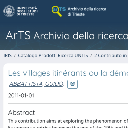
ArTS
Archivio della ricerca
IRIS
Catalogo Prodotti Ricerca UNITS
2 Contributo i
Les villages itinérants ou la dé
ABBATTISTA, GUIDO
;
2011-01-01
Abstract
This contribution aims at exploring the phenomenon of th
European countries between the end of the 19th and th