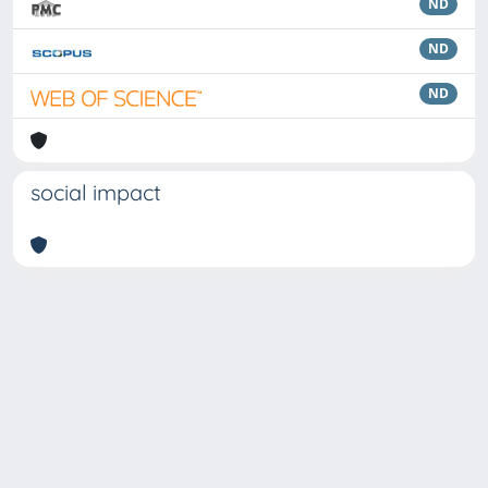
ND
ND
ND
social impact