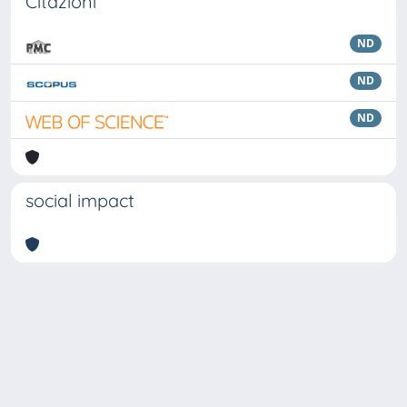
Citazioni
ND
ND
ND
social impact