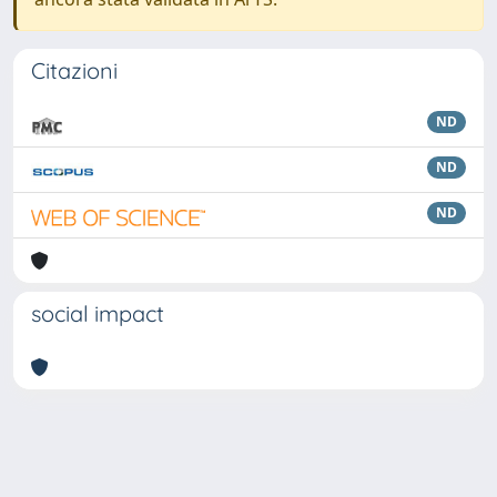
Citazioni
ND
ND
ND
social impact