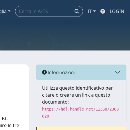
glia
IT
LOGIN
Informazioni
Utilizza questo identificativo per
citare o creare un link a questo
documento:
https://hdl.handle.net/11368/2388
820
 F.L.
re le tre