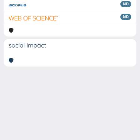
ND
ND
social impact