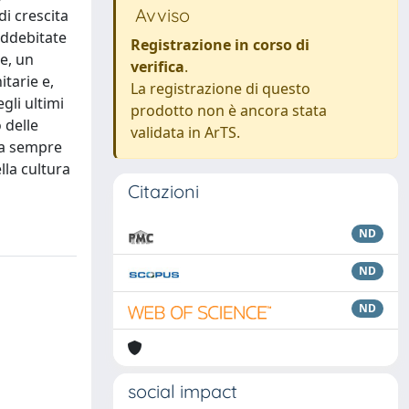
Avviso
di crescita
addebitate
Registrazione in corso di
re, un
verifica
.
itarie e,
La registrazione di questo
egli ultimi
prodotto non è ancora stata
 delle
validata in ArTS.
ria sempre
lla cultura
Citazioni
ND
ND
ND
social impact