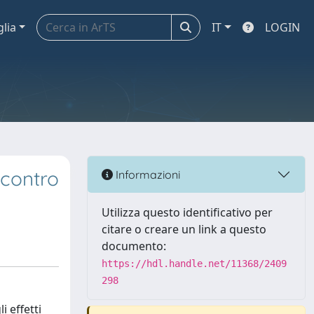
glia
IT
LOGIN
 contro
Informazioni
Utilizza questo identificativo per
citare o creare un link a questo
documento:
https://hdl.handle.net/11368/2409
298
i effetti