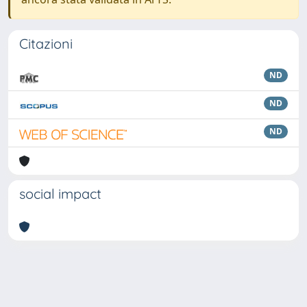
Citazioni
ND
ND
ND
social impact