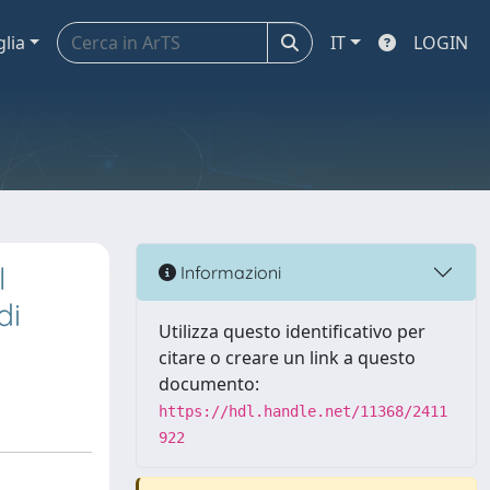
glia
IT
LOGIN
l
Informazioni
di
Utilizza questo identificativo per
citare o creare un link a questo
documento:
https://hdl.handle.net/11368/2411
922