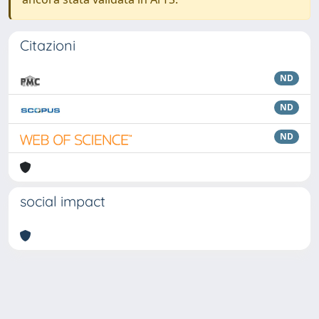
Citazioni
ND
ND
ND
social impact