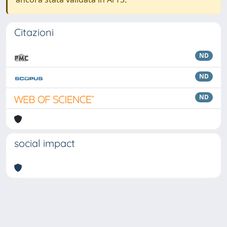
Citazioni
ND
ND
ND
social impact