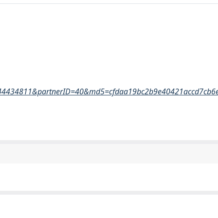
22644434811&partnerID=40&md5=cfdaa19bc2b9e40421accd7cb6