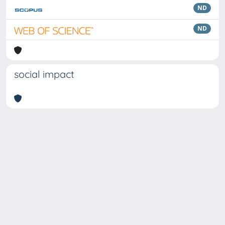
ND
ND
social impact