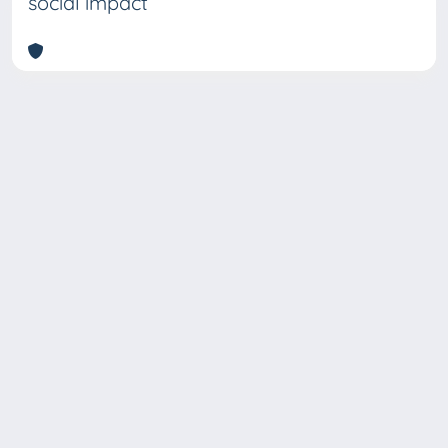
social impact
Copyright © 2026
Università degli Studi Trieste |
Dove
siamo
|
Privacy
Piazzale Europa,1 34127 Trieste, Italia -
Tel. +39 040.558.7111 - P.IVA 00211830328
- C.F. 80013890324 - P.E.C.: