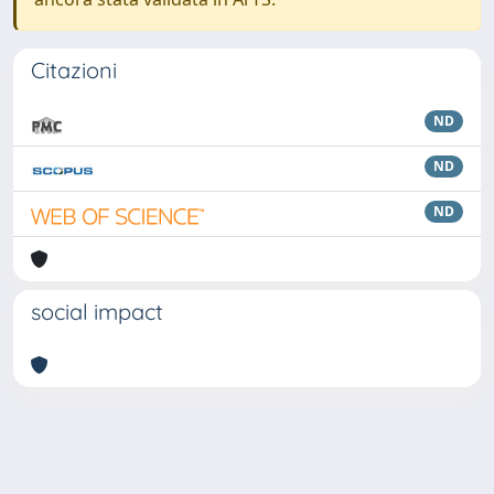
Citazioni
ND
ND
ND
social impact