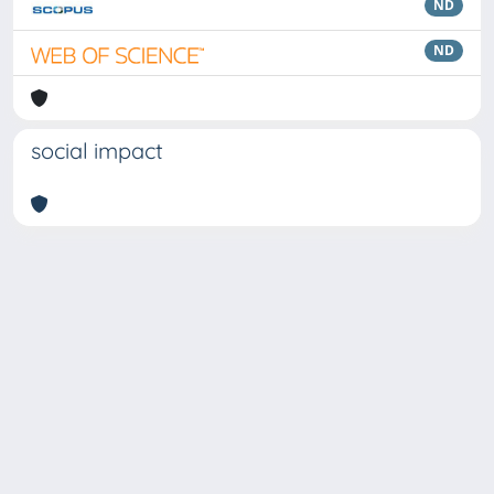
ND
ND
social impact