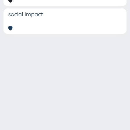
social impact
Copyright © 2026
Università degli Studi Trieste |
Dove
siamo
|
Privacy
Piazzale Europa,1 34127 Trieste, Italia -