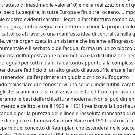
 trattato di inestimabile valore(10) e nella realizzazione di 
i secoli a seguire, in tutta Europa e fin oltre l’oceano. L’im
e mostra evidenti caratteri legati all’architettura romanica
 asburgica, contrassegna con determinazione la propria volo
cattolica attraverso una manifesta idea di centralità nella q
e, verrà organizzata in un sistema che insieme all’ingresso 
onumentale e il serbatoio dell’acqua, forma un unico blocco
licità dell’impostazione planimetrica e la distribuzione deg
ono uguali per tutti i piani, fa da contrappunto alla complessi
er dotare l’edificio di un alto grado di autosufficienza e fa
tenendoci dall’esprimere un giudizio critico sull’oggetto
 tralasciare di riconoscervi una serie d’indiscutibili caratt
stessi anni in cui si realizzava questo edificio, operavano 
eranno le basi dell’architettura moderna. Non si può diment
ento e delitto, e tra il 1909 e il 1911 realizzava la Looshaus
andalo per la purezza delle linee e l’assoluta mancanza di 
e di negozi e il famoso Kärntner Bar e nel 1910 costruirà la
luppare quel concetto di Raumplan che estenderà nelle succe