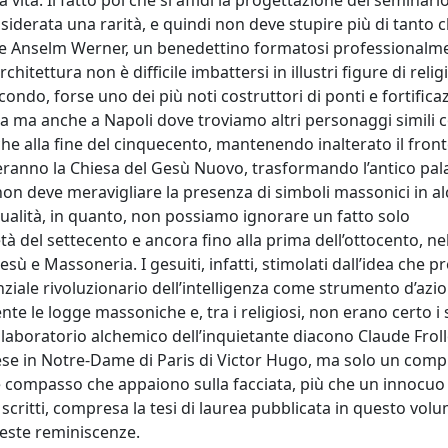
 vita. Il fatto poi che si affidi la progettazione del seminario
derata una rarità, e quindi non deve stupire più di tanto 
Padre Anselm Werner, un benedettino formatosi professionalm
hitettura non è difficile imbattersi in illustri figure di relig
ondo, forse uno dei più noti costruttori di ponti e fortificaz
oma ma anche a Napoli dove troviamo altri personaggi simili 
he alla fine del cinquecento, mantenendo inalterato il front
zeranno la Chiesa del Gesù Nuovo, trasformando l’antico pal
 non deve meravigliare la presenza di simboli massonici in a
ualità, in quanto, non possiamo ignorare un fatto solo
 del settecento e ancora fino alla prima dell’ottocento, ne
ù e Massoneria. I gesuiti, infatti, stimolati dall’idea che p
tenziale rivoluzionario dell’intelligenza come strumento d’azi
te le logge massoniche e, tra i religiosi, non erano certo i s
 laboratorio alchemico dell’inquietante diacono Claude Frol
ncese in Notre-Dame di Paris di Victor Hugo, ma solo un com
 compasso che appaiono sulla facciata, più che un innocuo
 scritti, compresa la tesi di laurea pubblicata in questo vol
este reminiscenze.