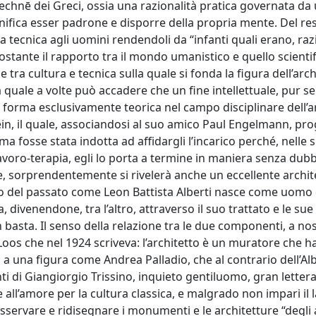
echnē dei Greci, ossia una razionalità pratica governata da 
nifica esser padrone e disporre della propria mente. Del res
 tecnica agli uomini rendendoli da “infanti quali erano, raz
ostante il rapporto tra il mondo umanistico e quello scientif
e tra cultura e tecnica sulla quale si fonda la figura dell’arc
 quale a volte può accadere che un fine intellettuale, pur s
 forma esclusivamente teorica nel campo disciplinare dell’ar
 il quale, associandosi al suo amico Paul Engelmann, pro
ma fosse stata indotta ad affidargli l’incarico perché, nelle 
 lavoro-terapia, egli lo porta a termine in maniera senza dub
re, sorprendentemente si rivelerà anche un eccellente archit
ro del passato come Leon Battista Alberti nasce come uomo d
 divenendone, tra l’altro, attraverso il suo trattato e le su
 basta. Il senso della relazione tra le due componenti, a nos
oos che nel 1924 scriveva: l’architetto è un muratore che ha
a una figura come Andrea Palladio, che al contrario dell’Alb
ti di Giangiorgio Trissino, inquieto gentiluomo, gran letter
e all’amore per la cultura classica, e malgrado non impari il l
sservare e ridisegnare i monumenti e le architetture “degli a