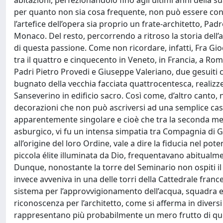
abitazioni, perfezionandolo fino agli ultimi anni della sua
per quanto non sia cosa frequente, non può essere consi
l’artefice dell’opera sia proprio un frate-architetto, 
Monaco. Del resto, percorrendo a ritroso la storia dell’arc
di questa passione. Come non ricordare, infatti, Fra Gioc
tra il quattro e cinquecento in Veneto, in Francia, a R
Padri Pietro Provedi e Giuseppe Valeriano, due gesuiti c
bugnato della vecchia facciata quattrocentesca, realiz
Sanseverino in edificio sacro. Così come, d’altro canto,
decorazioni che non può ascriversi ad una semplice cas
apparentemente singolare e cioè che tra la seconda metà
asburgico, vi fu un intensa simpatia tra Compagnia di Ges
all’origine del loro Ordine, vale a dire la fiducia nel po
piccola élite illuminata da Dio, frequentavano abitualmen
Dunque, nonostante la torre del Seminario non ospiti il
invece avveniva in una delle torri della Cattedrale fra
sistema per l’approvvigionamento dell’acqua, squadra e
riconoscenza per l’architetto, come si afferma in diversi
rappresentano più probabilmente un mero frutto di qu