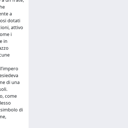
 a un frate,
che
ente a
iosi dotati
ioni, attivo
come i
e in
azzo
lcune
ll’impero
resiedeva
one di una
oli.
lo, come
plesso
 simbolo di
ume,