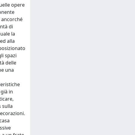
quelle opere
ponente
, ancorché
ntà di
uale la
ed alla
 posizionato
li spazi
tà delle
rne una
eristiche
già in
icare,
 sulla
decorazioni.
 casa
ssive