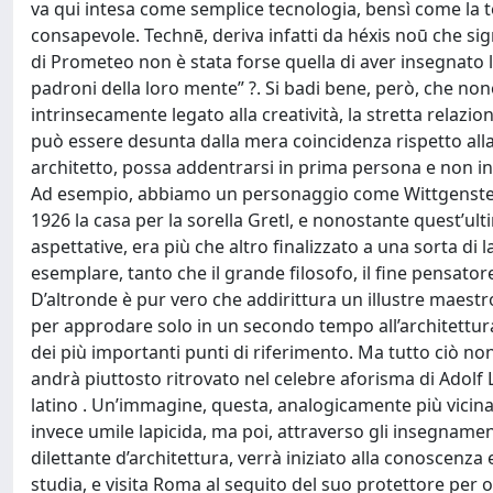
va qui intesa come semplice tecnologia, bensì come la t
consapevole. Technē, deriva infatti da héxis noū che sig
di Prometeo non è stata forse quella di aver insegnato la
padroni della loro mente” ?. Si badi bene, però, che non
intrinsecamente legato alla creatività, la stretta relazion
può essere desunta dalla mera coincidenza rispetto alla
architetto, possa addentrarsi in prima persona e non in
Ad esempio, abbiamo un personaggio come Wittgenstein,
1926 la casa per la sorella Gretl, e nonostante quest’ulti
aspettative, era più che altro finalizzato a una sorta di
esemplare, tanto che il grande filosofo, il fine pensato
D’altronde è pur vero che addirittura un illustre maest
per approdare solo in un secondo tempo all’architettura,
dei più importanti punti di riferimento. Ma tutto ciò non
andrà piuttosto ritrovato nel celebre aforisma di Adolf L
latino . Un’immagine, questa, analogicamente più vicina 
invece umile lapicida, ma poi, attraverso gli insegnamen
dilettante d’architettura, verrà iniziato alla conoscenza 
studia, e visita Roma al seguito del suo protettore per o