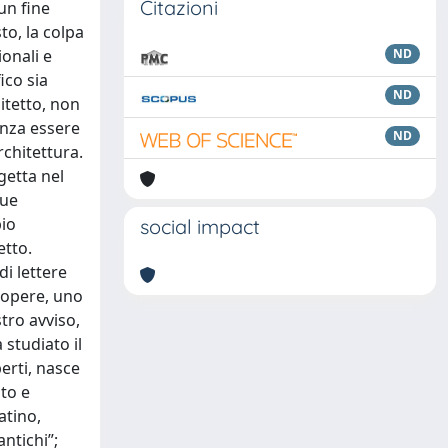
Citazioni
un fine
to, la colpa
ionali e
ND
ico sia
ND
hitetto, non
enza essere
ND
chitettura.
getta nel
sue
bio
social impact
etto.
i lettere
e opere, uno
tro avviso,
 studiato il
erti, nasce
ato e
atino,
ntichi”;