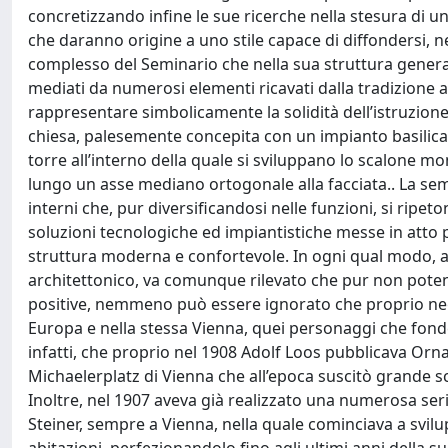
concretizzando infine le sue ricerche nella stesura di un
che daranno origine a uno stile capace di diffondersi, ne
complesso del Seminario che nella sua struttura general
mediati da numerosi elementi ricavati dalla tradizione
rappresentare simbolicamente la solidità dell’istruzione 
chiesa, palesemente concepita con un impianto basilical
torre all’interno della quale si sviluppano lo scalone m
lungo un asse mediano ortogonale alla facciata.. La semp
interni che, pur diversificandosi nelle funzioni, si ripet
soluzioni tecnologiche ed impiantistiche messe in atto p
struttura moderna e confortevole. In ogni qual modo, as
architettonico, va comunque rilevato che pur non potendo
positive, nemmeno può essere ignorato che proprio negli 
Europa e nella stessa Vienna, quei personaggi che fond
infatti, che proprio nel 1908 Adolf Loos pubblicava Ornam
Michaelerplatz di Vienna che all’epoca suscitò grande sc
Inoltre, nel 1907 aveva già realizzato una numerosa seri
Steiner, sempre a Vienna, nella quale cominciava a svi