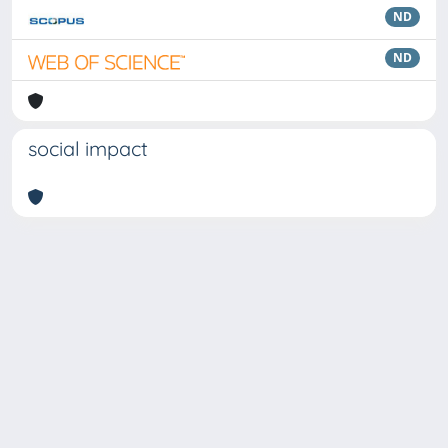
ND
ND
social impact