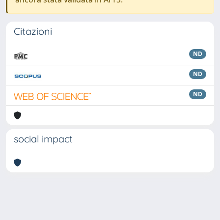
Citazioni
ND
ND
ND
social impact